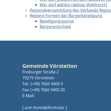
Wer darf wählen (aktives Wahlrecht)
Regionalversammlung des Verbands Region
Weitere Formen der Bürgerbeteiligung
Beteiligungsportal
Bürgerentscheid
Gemeinde Vörstetten
Freiburger Straße 2
79279 Vörstetten
Tel.:
(+49) 7666 9400 0
Fax: (+49) 7666 9400 20
E-Mail:
[ zum Kontaktformular ]