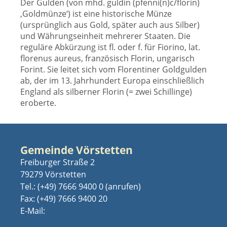
Der Gulden (von mhd. guldin (pfenni(n)c/florin)
‚Goldmünze‘) ist eine historische Münze
(ursprünglich aus Gold, später auch aus Silber)
und Währungseinheit mehrerer Staaten. Die
reguläre Abkürzung ist fl. oder f. für Fiorino, lat.
florenus aureus, französisch Florin, ungarisch
Forint. Sie leitet sich vom Florentiner Goldgulden
ab, der im 13. Jahrhundert Europa einschließlich
England als silberner Florin (= zwei Schillinge)
eroberte.
Gemeinde Vörstetten
Freiburger Straße 2
79279 Vörstetten
Tel.:
(+49) 7666 9400 0
Fax: (+49) 7666 9400 20
E-Mail: