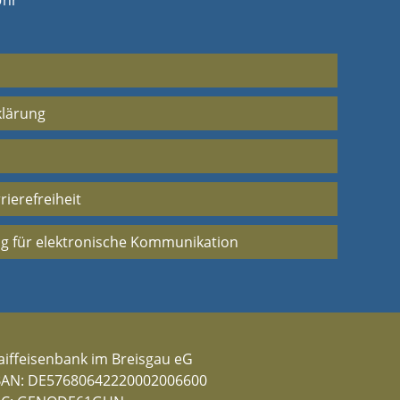
Uhr
klärung
rierefreiheit
g für elektronische Kommunikation
aiffeisenbank im Breisgau eG
BAN: DE57680642220002006600