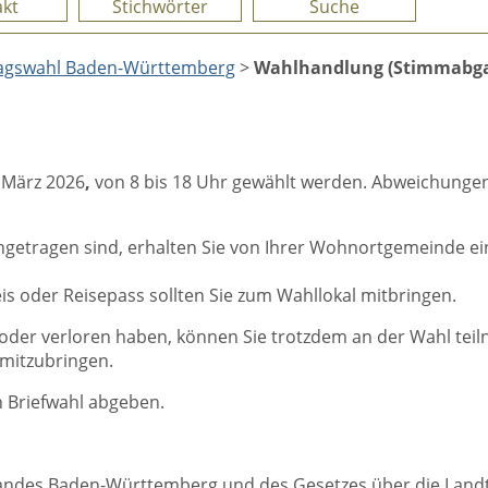
kt
Stichwörter
Suche
agswahl Baden-Württemberg
>
Wahlhandlung (Stimmabg
 März 2026
,
von 8 bis 18 Uhr gewählt werden. Abweichungen
getragen sind, erhalten Sie von Ihrer Wohnortgemeinde ein
s oder Reisepass sollten Sie zum Wahllokal mitbringen.
oder verloren haben, können Sie trotzdem an der Wahl teil
mitzubringen.
 Briefwahl abgeben.
ndes Baden-Württemberg und des Gesetzes über die Landtag