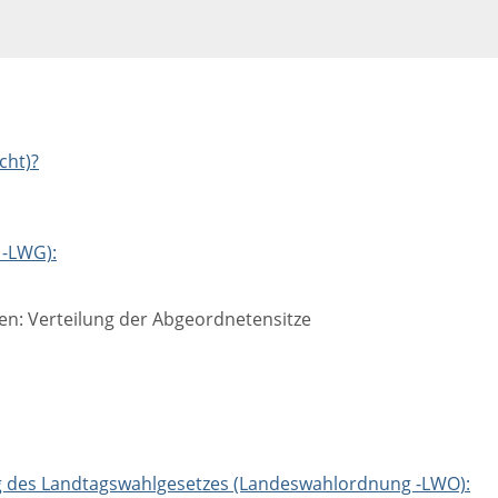
cht)?
 -LWG):
en: Verteilung der Abgeordnetensitze
 des Landtagswahlgesetzes (Landeswahlordnung -LWO):