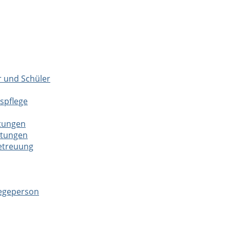
r und Schüler
spflege
htungen
htungen
betreuung
legeperson