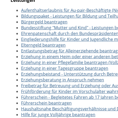
Leistungen
Aufenthaltserlaubnis für Au-pair-Beschäftigte (
Bildungspaket - Leistungen für Bildung und Teil
Bürgergeld beantragen
Bundesstiftung "Mutter und Kind" - Leistungen 
Ehrenpatenschaft durch den Bundespräsidente
Eingliederungshilfe für Kinder und Jugendliche
Elterngeld beantragen
Entlastungsbetrag für Alleinerziehende beantra
Erziehung in einem Heim oder einer anderen b
Erziehung in einer Pflegefamilie beantragen (Voll
Erziehung in einer Tagesgruppe beantragen
Erziehungsbeistand - Unterstützung durch Betr
Erziehungsberatung in Anspruch nehmen
Freibetrag für Betreuung und Erziehung oder A
Frühförderung für Kinder im Vorschulalter wa
Führerschein - Begleitetes Fahren ab 17 Jahren 
Führerschein beantragen
Haushaltsnahe Beschäftigungsverhältnisse und D
Hilfe für junge Volljährige beantragen