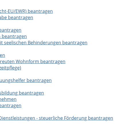
Nicht-EU/EWR) beantragen
habe beantragen
beantragen
n beantragen
 mit seelischen Behinderungen beantragen
gen
etreuten Wohnform beantragen
zeitpflege)
euungshelfer beantragen
usbildung beantragen
hrnehmen
beantragen
ienstleistungen - steuerliche Förderung beantragen