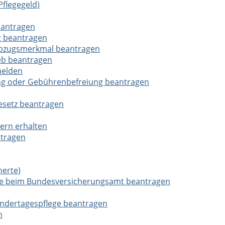
Pflegegeld)
eantragen
g beantragen
rabzugsmerkmal beantragen
ieb beantragen
melden
ng oder Gebührenbefreiung beantragen
esetz beantragen
ern erhalten
ntragen
herte)
erte beim Bundesversicherungsamt beantragen
Kindertagespflege beantragen
n