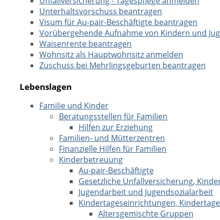
Unfallversicherung - Tagespflege anmelden
Unterhaltsvorschuss beantragen
Visum für Au-pair-Beschäftigte beantragen
Vorübergehende Aufnahme von Kindern und Juge
Waisenrente beantragen
Wohnsitz als Hauptwohnsitz anmelden
Zuschuss bei Mehrlingsgeburten beantragen
Lebenslagen
Familie und Kinder
Beratungsstellen für Familien
Hilfen zur Erziehung
Familien- und Mütterzentren
Finanzielle Hilfen für Familien
Kinderbetreuung
Au-pair-Beschäftigte
Gesetzliche Unfallversicherung, Kinde
Jugendarbeit und Jugendsozialarbeit
Kindertageseinrichtungen, Kindertage
Altersgemischte Gruppen