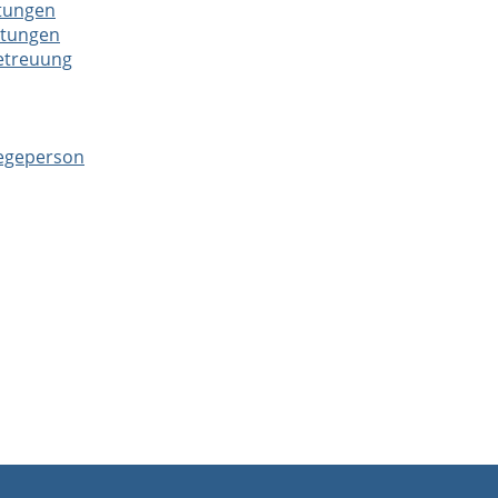
htungen
htungen
betreuung
legeperson