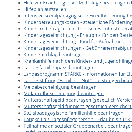
Hilfe zur Erziehung in Vollzeitpflege beantragen (
Hilfeplan aufstellen
Intensive sozialpädagogische Einzelbetreuung b
Kinderbetreuungskosten - steuerliche Förderun
Kinderfreibetrag als elektronisches Lohnsteue
Kindertageseinrichtung - Erlaubnis für den Betr
Kindertageseinrichtung - Kind für Aufnahme an
Kindertageseinrichtungen - Gebührenermäßigu
Kinderzuschlag beantragen
Krankenhilfe nach dem Kinder- und Jugendhilfeg
Landesfamilienpass beantragen
Landesprogramm STÄRKE - Informationen für Elt
Landesstiftung "Familie in Not" - Leistungen bea
Meldebescheinigung beantragen
Mofaprüfbescheinigung beantragen
Mutterschaftsgeld beantragen (gesetzlich Versic
Mutterschaftsgeld für nicht gesetzlich Versich
Sozialpädagogische Familienhilfe beantragen
Tätigkeit als Tagespflegeperson - Erlaubnis zur 
Teilnahme an sozialer Gruppenarbeit beantrage