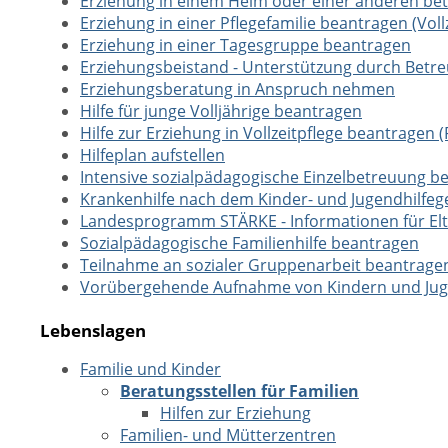
Erziehung in einem Heim oder einer anderen b
Erziehung in einer Pflegefamilie beantragen (Voll
Erziehung in einer Tagesgruppe beantragen
Erziehungsbeistand - Unterstützung durch Betr
Erziehungsberatung in Anspruch nehmen
Hilfe für junge Volljährige beantragen
Hilfe zur Erziehung in Vollzeitpflege beantragen (
Hilfeplan aufstellen
Intensive sozialpädagogische Einzelbetreuung b
Krankenhilfe nach dem Kinder- und Jugendhilfeg
Landesprogramm STÄRKE - Informationen für Elt
Sozialpädagogische Familienhilfe beantragen
Teilnahme an sozialer Gruppenarbeit beantrage
Vorübergehende Aufnahme von Kindern und Juge
Lebenslagen
Familie und Kinder
Beratungsstellen für Familien
Hilfen zur Erziehung
Familien- und Mütterzentren