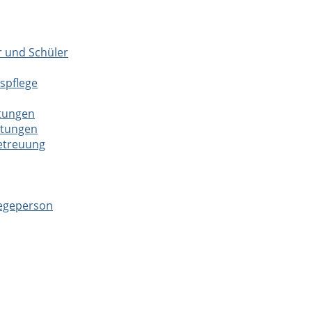
r und Schüler
spflege
htungen
htungen
betreuung
legeperson