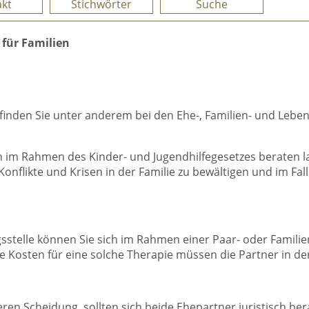
kt
Stichwörter
Suche
 für Familien
e finden Sie unter anderem bei den Ehe-, Familien- und Leb
 im Rahmen des Kinder- und Jugendhilfegesetzes beraten la
nflikte und Krisen in der Familie zu bewältigen und im Fa
gsstelle können Sie sich im Rahmen einer Paar- oder Famil
ie Kosten für eine solche Therapie müssen die Partner in der
en Scheidung, sollten sich beide Ehepartner juristisch ber