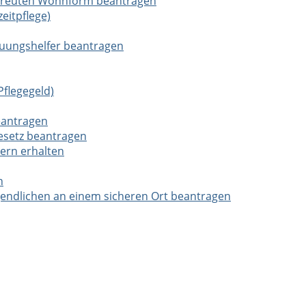
etreuten Wohnform beantragen
zeitpflege)
euungshelfer beantragen
Pflegegeld)
eantragen
esetz beantragen
ern erhalten
n
ndlichen an einem sicheren Ort beantragen