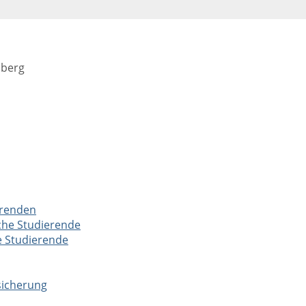
mberg
erenden
che Studierende
e Studierende
sicherung