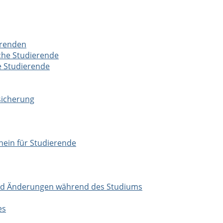
erenden
che Studierende
e Studierende
sicherung
ein für Studierende
und Änderungen während des Studiums
es