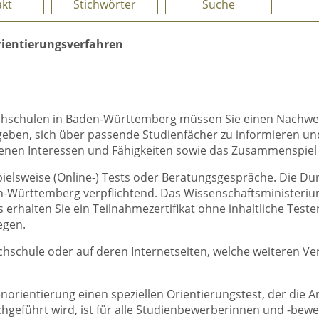
kt
Stichwörter
Suche
rientierungsverfahren
ochschulen in Baden-Württemberg müssen Sie einen Nachwei
t geben, sich über passende Studienfächer zu informieren u
genen Interessen und Fähigkeiten sowie das Zusammenspiel
pielsweise (Online-) Tests oder Beratungsgespräche. Die Du
Württemberg verpflichtend. Das Wissenschaftsministerium 
rhalten Sie ein Teilnahmezertifikat ohne inhaltliche Testerg
egen.
Hochschule oder auf deren Internetseiten, welche weiteren 
norientierung einen speziellen Orientierungstest, der die 
chgeführt wird, ist für alle Studienbewerberinnen und -bewe