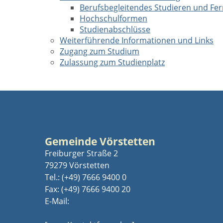
Berufsbegleitendes Studieren und Fe
Hochschulformen
Studienabschlüsse
Weiterführende Informationen und Links
Zugang zum Studium
Zulassung zum Studienplatz
Gemeinde Vörstetten
Freiburger Straße 2
79279 Vörstetten
Tel.:
(+49) 7666 9400 0
Fax: (+49) 7666 9400 20
E-Mail: