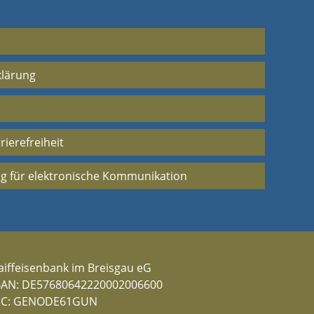
klärung
rierefreiheit
g für elektronische Kommunikation
aiffeisenbank im Breisgau eG
BAN: DE57680642220002006600
IC: GENODE61GUN