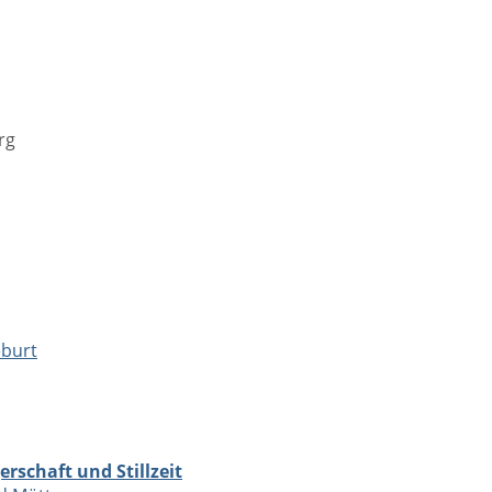
rg
eburt
rschaft und Stillzeit