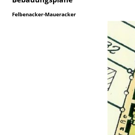
Felbenacker-Maueracker