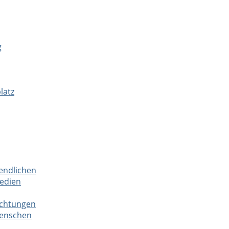
g
latz
endlichen
Medien
richtungen
Menschen