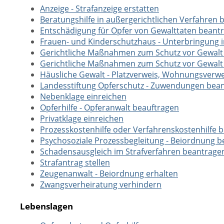
Anzeige - Strafanzeige erstatten
Beratungshilfe in außergerichtlichen Verfahren
Entschädigung für Opfer von Gewalttaten beant
Frauen- und Kinderschutzhaus - Unterbringung
Gerichtliche Maßnahmen zum Schutz vor Gewalt
Gerichtliche Maßnahmen zum Schutz vor Gewalt
Häusliche Gewalt - Platzverweis, Wohnungsverw
Landesstiftung Opferschutz - Zuwendungen bea
Nebenklage einreichen
Opferhilfe - Opferanwalt beauftragen
Privatklage einreichen
Prozesskostenhilfe oder Verfahrenskostenhilfe 
Psychosoziale Prozessbegleitung - Beiordnung 
Schadensausgleich im Strafverfahren beantrage
Strafantrag stellen
Zeugenanwalt - Beiordnung erhalten
Zwangsverheiratung verhindern
Lebenslagen