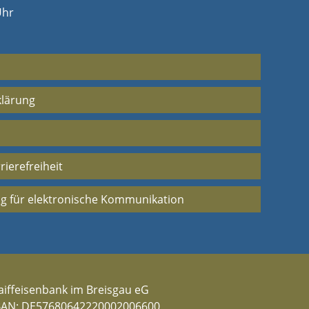
Uhr
klärung
rierefreiheit
g für elektronische Kommunikation
aiffeisenbank im Breisgau eG
BAN: DE57680642220002006600