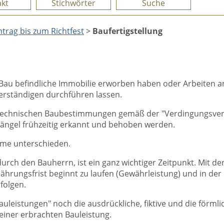
kt
Stichwörter
Suche
rag bis zum Richtfest
>
Baufertigstellung
 Bau befindliche Immobilie erworben haben oder Arbeiten a
rständigen durchführen lassen.
le technischen Baubestimmungen gemäß der "Verdingungsver
Mängel frühzeitig erkannt und behoben werden.
hme unterschieden.
rch den Bauherrn, ist ein ganz wichtiger Zeitpunkt. Mit d
hrungsfrist beginnt zu laufen (Gewährleistung) und in der 
rfolgen.
uleistungen" noch die ausdrückliche, fiktive und die förm
einer erbrachten Bauleistung.