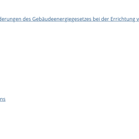
orderungen des Gebäudeenergiegesetzes bei der Errichtung
ens