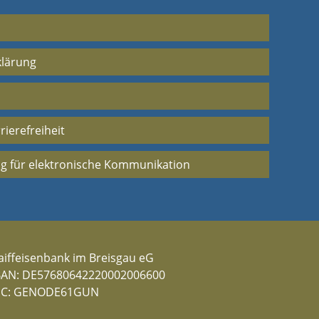
klärung
rierefreiheit
g für elektronische Kommunikation
aiffeisenbank im Breisgau eG
BAN: DE57680642220002006600
IC: GENODE61GUN