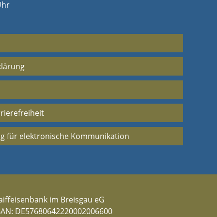
Uhr
klärung
rierefreiheit
g für elektronische Kommunikation
aiffeisenbank im Breisgau eG
BAN: DE57680642220002006600