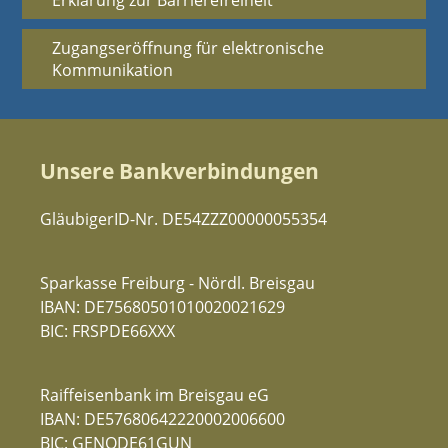
Erklärung zur Barrierefreiheit
Zugangseröffnung für elektronische
Kommunikation
Unsere Bankverbindungen
GläubigerID-Nr. DE54ZZZ00000055354
Sparkasse Freiburg - Nördl. Breisgau
IBAN: DE75680501010020021629
BIC: FRSPDE66XXX
Raiffeisenbank im Breisgau eG
IBAN: DE57680642220002006600
BIC: GENODE61GUN