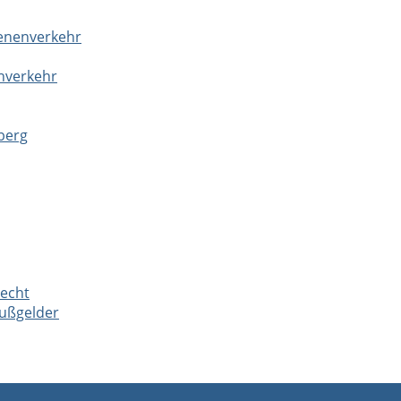
ienenverkehr
hverkehr
berg
recht
Bußgelder