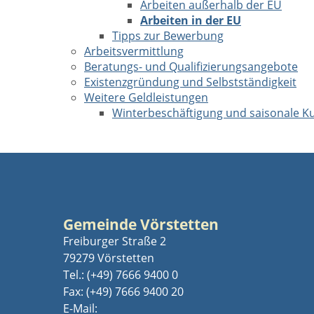
Arbeiten außerhalb der EU
Arbeiten in der EU
Tipps zur Bewerbung
Arbeitsvermittlung
Beratungs- und Qualifizierungsangebote
Existenzgründung und Selbstständigkeit
Weitere Geldleistungen
Winterbeschäftigung und saisonale Ku
Gemeinde Vörstetten
Freiburger Straße 2
79279 Vörstetten
Tel.:
(+49) 7666 9400 0
Fax: (+49) 7666 9400 20
E-Mail: