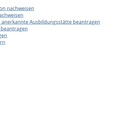
tion nachweisen
nachweisen
 als anerkannte Ausbildungsstätte beantragen
 beantragen
gen
ern