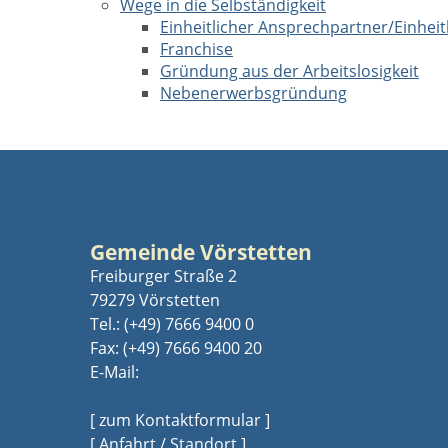
Wege in die Selbständigkeit
Einheitlicher Ansprechpartner/Einheitl
Franchise
Gründung aus der Arbeitslosigkeit
Nebenerwerbsgründung
Gemeinde Vörstetten
Freiburger Straße 2
79279 Vörstetten
Tel.:
(+49) 7666 9400 0
Fax: (+49) 7666 9400 20
E-Mail:
[ zum Kontaktformular ]
[ Anfahrt / Standort ]