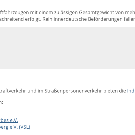
ftfahrzeugen mit einem zulässigen Gesamtgewicht von mehr 
schreitend erfolgt. Rein innerdeutsche Beförderungen fallen
aftverkehr und im Straßenpersonenverkehr bieten die
Ind
n:
bes e.V.
rg e.V. (VSL)