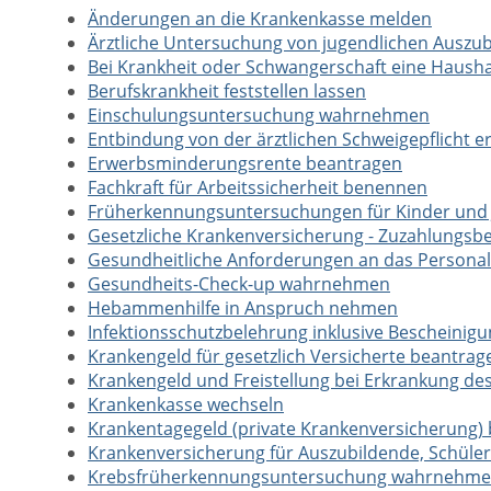
Änderungen an die Krankenkasse melden
Ärztliche Untersuchung von jugendlichen Auszub
Bei Krankheit oder Schwangerschaft eine Hausha
Berufskrankheit feststellen lassen
Einschulungsuntersuchung wahrnehmen
Entbindung von der ärztlichen Schweigepflicht e
Erwerbsminderungsrente beantragen
Fachkraft für Arbeitssicherheit benennen
Früherkennungsuntersuchungen für Kinder und
Gesetzliche Krankenversicherung - Zuzahlungsb
Gesundheitliche Anforderungen an das Persona
Gesundheits-Check-up wahrnehmen
Hebammenhilfe in Anspruch nehmen
Infektionsschutzbelehrung inklusive Bescheinig
Krankengeld für gesetzlich Versicherte beantrag
Krankengeld und Freistellung bei Erkrankung de
Krankenkasse wechseln
Krankentagegeld (private Krankenversicherung)
Krankenversicherung für Auszubildende, Schüle
Krebsfrüherkennungsuntersuchung wahrnehm