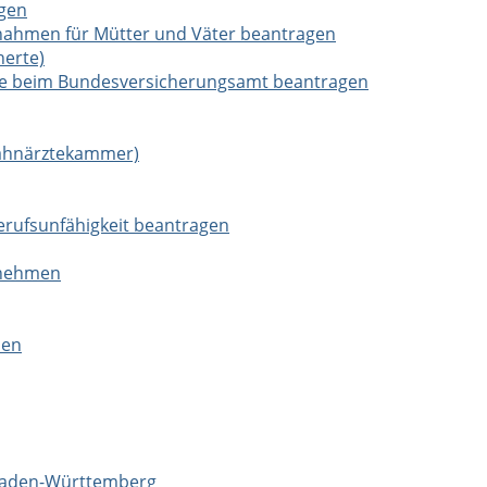
gen
nahmen für Mütter und Väter beantragen
herte)
erte beim Bundesversicherungsamt beantragen
Zahnärztekammer)
erufsunfähigkeit beantragen
rnehmen
men
 Baden-Württemberg