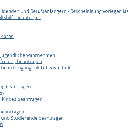
ildenden und Berufsanfängern - Bescheinigung vorlegen la
ltshilfe beantragen
rklären
 Jugendliche wahrnehmen
efreiung beantragen
l beim Umgang mit Lebensmitteln
ung beantragen
en
s Kindes beantragen
 beantragen
r und Studierende beantragen
en