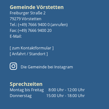
Gemeinde Vörstetten
Freiburger Straße 2
79279 Vörstetten
Tel.:
(+49) 7666 9400 0
Fax: (+49) 7666 9400 20
E-Mail:
[ zum Kontaktformular ]
[ Anfahrt / Standort ]
Die Gemeinde bei Instagram
Sprechzeiten
Montag bis Freitag
8:00 Uhr - 12:00 Uhr
Donnerstag
15:00 Uhr - 18:00 Uhr