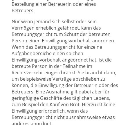
Bestellung einer Betreuerin oder eines
Betreuers.
Nur wenn jemand sich selbst oder sein
Vermögen erheblich gefährdet, kann das
Betreuungsgericht zum Schutz der betreuten
Person einen Einwilligungsvorbehalt anordnen.
Wenn das Betreuungsgericht für einzelne
Aufgabenbereiche einen solchen
Einwilligungsvorbehalt angeordnet hat, ist die
betreute Person in der Teilnahme im
Rechtsverkehr eingeschränkt. Sie braucht dann,
um beispielsweise Verträge abschließen zu
können, die Einwilligung der Betreuerin oder des
Betreuers. Eine Ausnahme gilt dabei aber für
geringfügige Geschäfte des täglichen Lebens,
zum Beispiel den Kauf von Brot. Hierzu ist keine
Einwilligung erforderlich, wenn das
Betreuungsgericht nicht ausnahmsweise etwas
anderes anordnet.