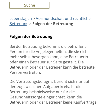
Suche
Lebenslagen
>
Vormundschaft und rechtliche
Betreuung
>
Folgen der Betreuung
Folgen der Betreuung
Bei der Betreuung bekommt die betroffene
Person für die Angelegenheiten, die sie nicht
mehr selbst besorgen kann, eine Betreuerin
oder einen Betreuer zur Seite gestellt. Die
Betreuerin oder der Betreuer kann die betreute
Person vertreten.
Die Vertretungsbefugnis bezieht sich nur auf
den zugewiesenen Aufgabenkreis. Ist die
Betreuung beispielsweise nur für die
Gesundheitssorge eingerichtet, kann die
Betreuerin oder der Betreuer keine Kaufverträge