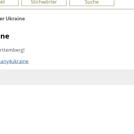
kt
Stichwörter
Suche
er Ukraine
ine
ürttemberg!
any4ukraine
.