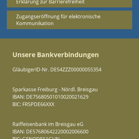
Erklärung zur Barrierefreiheit
Zugangseröffnung für elektronische
Kommunikation
Unsere Bankverbindungen
GläubigerID-Nr. DE54ZZZ00000055354
Sparkasse Freiburg - Nördl. Breisgau
IBAN: DE75680501010020021629
BIC: FRSPDE66XXX
Raiffeisenbank im Breisgau eG
IBAN: DE57680642220002006600
BIC: GENODE61GUN