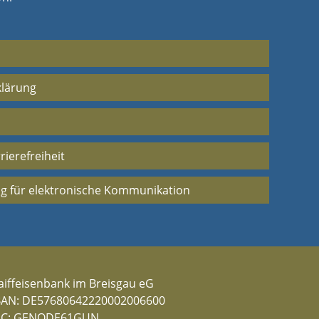
klärung
rierefreiheit
g für elektronische Kommunikation
aiffeisenbank im Breisgau eG
BAN: DE57680642220002006600
IC: GENODE61GUN