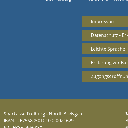
Impressum
Datenschutz - Er
Leichte Sprache
Erklärung zur Bar
Zugangseröffnun
Sparkasse Freiburg - Nördl. Breisgau
R
IBAN: DE75680501010020021629
I
BIC: FRSPDE66XXX
B