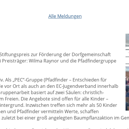
Alle Meldungen
r Stiftungspreis zur Förderung der Dorfgemeinschaft
wei Preisträger: Wilma Raynor und die Pfadfindergruppe
iv. Als „PEC“-Gruppe (Pfadfinder – Entschieden für
nde vor Ort als auch an den EC-Jugendverband innerhalb
ppenarbeit basiert auf zwei Säulen: christlich-
im Freien. Die Angebote sind offen für alle Kinder –
ntergrund. Inzwischen treffen sich mehr als 50 Kinder
nen und Pfadfinder vermitteln Werte, schaffen
 zuletzt bei einer groß angelegten Baumpflanzaktion im G