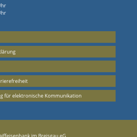
Uhr
Uhr
klärung
rierefreiheit
g für elektronische Kommunikation
aiffeisenbank im Breisgau eG