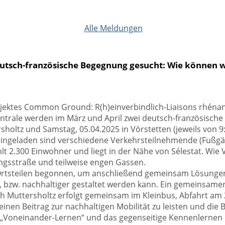
Alle Meldungen
eutsch-französische Begegnung gesucht: Wie können 
ojektes Common Ground: R(h)einverbindlich-Liaisons rhé
entrale werden im März und April zwei deutsch-französis
holtz und Samstag, 05.04.2025 in Vörstetten (jeweils von 9:
ingeladen sind verschiedene Verkehrsteilnehmende (Fußgä
hlt 2.300 Einwohner und liegt in der Nähe von Sélestat. Wie 
gsstraße und teilweise engen Gassen.
rtsteilen begonnen, um anschließend gemeinsam Lösungen 
, bzw. nachhaltiger gestaltet werden kann. Ein gemeinsam
 Muttersholtz erfolgt gemeinsam im Kleinbus, Abfahrt am 2
 einen Beitrag zur nachhaltigen Mobilität zu leisten und die
 „Voneinander-Lernen“ und das gegenseitige Kennenlernen 